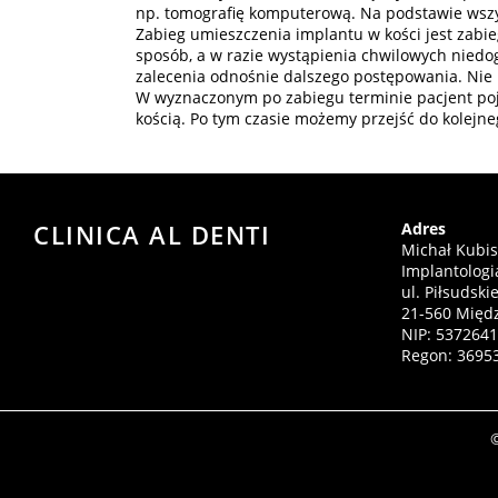
np. tomografię komputerową. Na podstawie wszy
Zabieg umieszczenia implantu w kości jest zabi
sposób, a w razie wystąpienia chwilowych niedog
zalecenia odnośnie dalszego postępowania. Nie 
W wyznaczonym po zabiegu terminie pacjent poja
kością. Po tym czasie możemy przejść do kolejneg
CLINICA AL DENTI
Adres
Michał Kubis
Implantologi
ul. Piłsudski
21-560 Międz
NIP: 537264
Regon: 3695
©