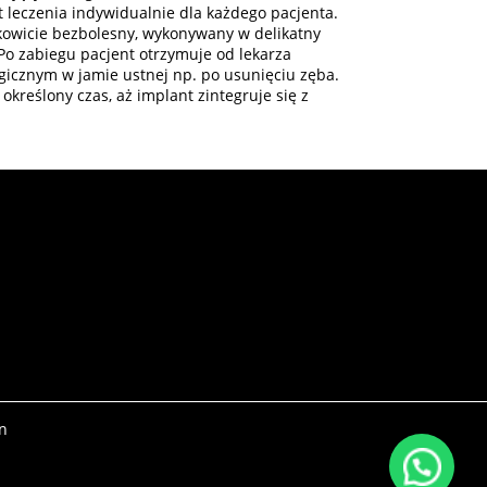
leczenia indywidualnie dla każdego pacjenta.
kowicie bezbolesny, wykonywany w delikatny
Po zabiegu pacjent otrzymuje od lekarza
gicznym w jamie ustnej np. po usunięciu zęba.
reślony czas, aż implant zintegruje się z
yn