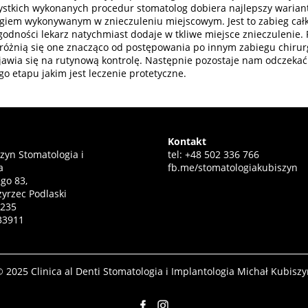
stkich wykonanych procedur stomatolog dobiera najlepszy wariant 
egiem wykonywanym w znieczuleniu miejscowym. Jest to zabieg cał
odności lekarz natychmiast dodaje w tkliwe miejsce znieczulenie. 
różnią się one znacząco od postępowania po innym zabiegu chirur
wia się na rutynową kontrolę. Następnie pozostaje nam odczekać ok
o etapu jakim jest leczenie protetyczne.
Kontakt
zyn Stomatologia i
tel: +48 502 336 766
a
fb.me/stomatologiakubiszyn
ego 83,
yrzec Podlaski
1235
33911
 2025 Clinica al Denti Stomatologia i Implantologia Michał Kubisz