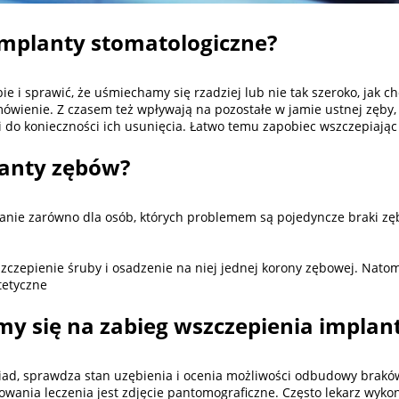
implanty stomatologiczne?
e i sprawić, że uśmiechamy się rzadziej lub nie tak szeroko, jak c
wienie. Z czasem też wpływają na pozostałe w jamie ustnej zęby, 
do konieczności ich usunięcia. Łatwo temu zapobiec wszczepiając
anty zębów?
anie zarówno dla osób, których problemem są pojedyncze braki zębo
zepienie śruby i osadzenie na niej jednej korony zębowej. Natomia
tetyczne
emy się na zabieg wszczepienia impla
iad, sprawdza stan uzębienia i ocenia możliwości odbudowy brak
ia leczenia jest zdjęcie pantomograficzne. Często lekarz wykon