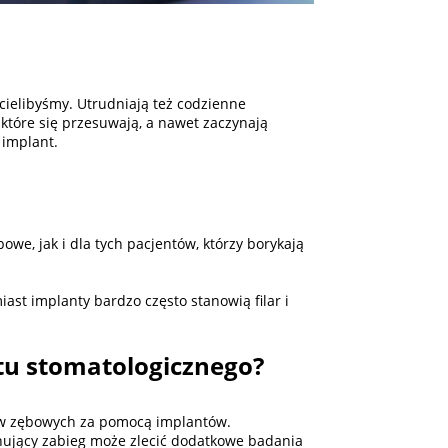
hcielibyśmy. Utrudniają też codzienne
które się przesuwają, a nawet zaczynają
 implant.
we, jak i dla tych pacjentów, którzy borykają
st implanty bardzo często stanowią filar i
ntu stomatologicznego?
ów zębowych za pomocą implantów.
ujący zabieg może zlecić dodatkowe badania