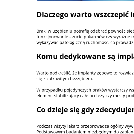
Dlaczego warto wszczepić 
Braki w uzębieniu potrafią odebrać pewność siebi
funkcjonowanie - żucie pokarmów czy wyraźne mó
wykazywać patologiczną ruchomość, co prowadzi 
Komu dedykowane są impl
Warto podkreślić, że implanty zębowe to rozwiąz
się z całkowitym bezzębiem.
W przypadku pojedynczych braków wystarczy wszc
element stabilizujący całe protezy czy mosty pro
Co dzieje się gdy zdecyduj
Podczas wizyty lekarz przeprowadza ogólny wyw
Podstawowym badaniem niezbędnym do zaplanowan